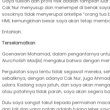
Gaya tulisan dan profil fisik adalah tampilan lua
Cak Nur menyusup dan menempel di benak saya ba
sosoknya tidak menyerupai arketipe “orang tua 
HMI, kemungkinan besar saya akan tetap membac
Entahlah.
Terselamatkan
Goenawan Mohamad, dalam pengantarnya untu
Nurcholish Madjid
, mengakui bahwa dengan mem
Pergulatan saya tentu tidak segawat mereka, se
sebaliknya, dengan adanya Cak Nur, juga Ahmad Wa
udara. Kadang saya jatuh, dan saya akan meng
atau patahnya tidak parah, saya akan segera bang
Dulu saya sangat takut kepada permainan macam 
dari tali dan yang patah adalah tulang leher s