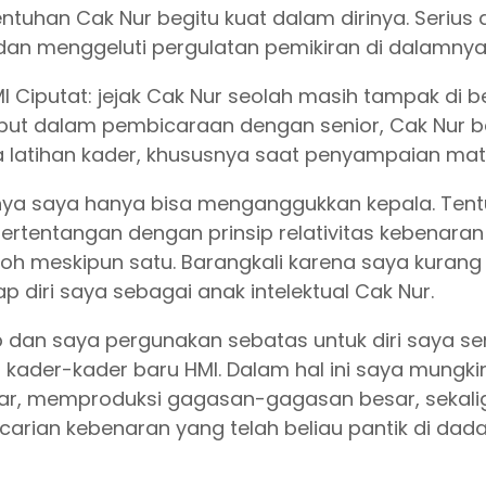
tuhan Cak Nur begitu kuat dalam dirinya. Serius d
 dan menggeluti pergulatan pemikiran di dalamnya
HMI Ciputat: jejak Cak Nur seolah masih tampak di 
ebut dalam pembicaraan dengan senior, Cak Nur b
na latihan kader, khususnya saat penyampaian mate
ya saya hanya bisa menganggukkan kepala. Tentu 
ertentangan dengan prinsip relativitas kebenaran
toh meskipun satu. Barangkali karena saya kura
 diri saya sebagai anak intelektual Cak Nur.
dan saya pergunakan sebatas untuk diri saya sen
 kader-kader baru HMI. Dalam hal ini saya mungki
r, memproduksi gagasan-gagasan besar, sekal
arian kebenaran yang telah beliau pantik di dad