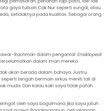
ategi pemasaran: perlahan tapi pasti, ide-ide
a gaya tulisan Cak Nur seperti sungai, atau
eda, setidaknya pada kualitas. Sebagai orang
unawar-Rachman dalam pengantar
Ensiklopedi
terselamatkan dalam iman mereka.
idak akan berada dalam bahaya. Justru
eperti tengah bermain sirkus meniti tali di
k muda. Dan kalau kaki saya tidak patah
ringat oleh saya bagaimana jika saya jatuh
ang soal nyawa. Bagaimanapun, petualangan