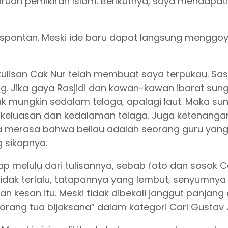
an pemikiran Islam. Berikutnya, saya mendapati 
 spontan. Meski ide baru dapat langsung menggo
tulisan Cak Nur telah membuat saya terpukau. Sas
g. Jika gaya Rasjidi dan kawan-kawan ibarat sunga
ak mungkin sedalam telaga, apalagi laut. Maka 
 keluasan dan kedalaman telaga. Juga ketenanga
 merasa bahwa beliau adalah seorang guru yang 
 sikapnya.
ap melulu dari tulisannya, sebab foto dan sosok C
idak terlalu, tatapannya yang lembut, senyumny
kesan itu. Meski tidak dibekali janggut panjang
orang tua bijaksana” dalam kategori Carl Gustav 