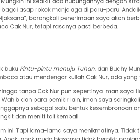
r. Mungkin ini sedikit ada hubungannya dengan str
gai asap rokok menjelaga di paru-paru. Andaikat
bijaksana”, barangkali penerimaan saya akan berb
a Cak Nur, tetapi rasanya pasti berbeda.
k buku
Pintu-pintu menuju Tuhan
, dan Budhy M
baca atau mendengar kuliah Cak Nur, ada yang 
hingga tanpa Cak Nur pun sepertinya iman saya t
hib dan para pemikir lain, iman saya seringkali s
anggapnya sebagai satu bentuk kesembronoan ana
kit dan meniti tali kembali.
ini. Tapi lama-lama saya menikmatinya. Tidak te
aya. Anak-anak muda biasanya tidak berpikir panj