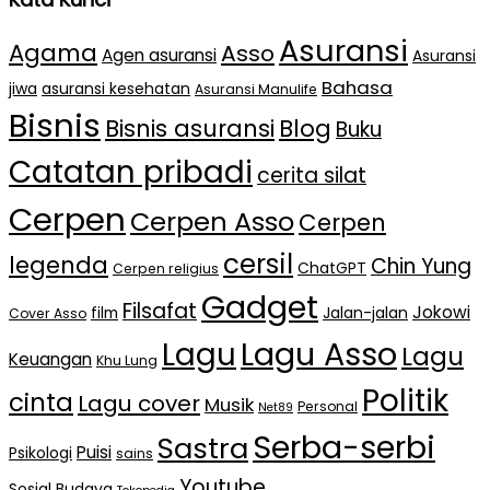
Asuransi
Agama
Asso
Agen asuransi
Asuransi
Bahasa
jiwa
asuransi kesehatan
Asuransi Manulife
Bisnis
Bisnis asuransi
Blog
Buku
Catatan pribadi
cerita silat
Cerpen
Cerpen Asso
Cerpen
cersil
legenda
Chin Yung
ChatGPT
Cerpen religius
Gadget
Filsafat
Jokowi
film
Jalan-jalan
Cover Asso
Lagu Asso
Lagu
Lagu
Keuangan
Khu Lung
Politik
cinta
Lagu cover
Musik
Personal
Net89
Serba-serbi
Sastra
Puisi
Psikologi
sains
Youtube
Sosial Budaya