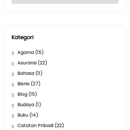
r
s
i
p
Kategori
Agama
(15)
Asuransi
(22)
Bahasa
(11)
Bisnis
(27)
Blog
(15)
Budaya
(1)
Buku
(14)
Catatan Pribadi
(22)