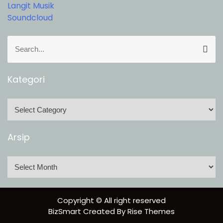
Langit Musik
Soundcloud
S
S
e
e
a
a
r
r
Kategori
c
c
h
h
K
f
a
o
t
Arsip
r
e
:
g
A
o
r
r
s
i
i
Copyright © All right reserved
p
BizSmart
Created By
Rise Themes