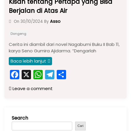
Kisah tentang Pertapa yang Bisa
Berjalan di Atas Air
Asso
On
30/10/2024
By
Dongeng
Cerita ini diambil dari novel Nagabumi Buku II Bab 11,
karya Seno Gumira Ajidarma. ’’Dengarlah
Baca lebih lanjut
F
X
W
T
S
a
h
el
h
Leave a comment
c
a
e
ar
e
ts
gr
e
b
A
a
Search
o
p
m
o
p
Cari