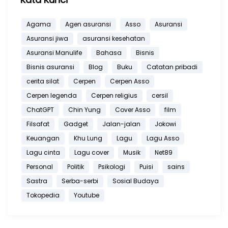
Agama
Agen asuransi
Asso
Asuransi
Asuransi jiwa
asuransi kesehatan
Asuransi Manulife
Bahasa
Bisnis
Bisnis asuransi
Blog
Buku
Catatan pribadi
cerita silat
Cerpen
Cerpen Asso
Cerpen legenda
Cerpen religius
cersil
ChatGPT
Chin Yung
Cover Asso
film
Filsafat
Gadget
Jalan-jalan
Jokowi
Keuangan
Khu Lung
Lagu
Lagu Asso
Lagu cinta
Lagu cover
Musik
Net89
Personal
Politik
Psikologi
Puisi
sains
Sastra
Serba-serbi
Sosial Budaya
Tokopedia
Youtube