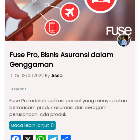
k
Fuse Pro, Bisnis Asuransi dalam
Genggaman
Asso
On
13/10/2022
By
Asuransi
Fuse Pro adalah aplikasi ponsel yang menyediakan
bermacam produk asuransi dari beragam
perusahaan. Ada produk
Baca lebih lanjut
F
X
W
T
S