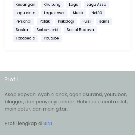
Keuangan
Khu Lung
Lagu
Lagu Asso
Lagu cinta
Lagu cover
Musik
Net89
Personal
Politik
Psikologi
Puisi
sains
Sastra
Serba-serbi
Sosial Budaya
Tokopedia
Youtube
Profil
Asep Sopyan. Ayah 4 anak, agen asuransi, youtuber,
blogger, dan penyanyi amatir. Hobi baca cerita silat,
main catur, dan main gitar.
Profil lengkap di
SINI