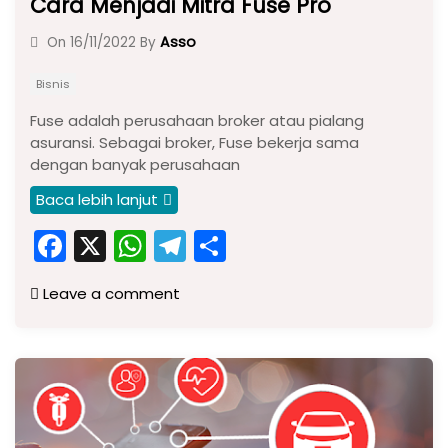
Cara Menjadi Mitra Fuse Pro
Asso
On
16/11/2022
By
Bisnis
Fuse adalah perusahaan broker atau pialang
asuransi. Sebagai broker, Fuse bekerja sama
dengan banyak perusahaan
Baca lebih lanjut
F
X
W
T
S
a
h
el
h
Leave a comment
c
a
e
ar
e
ts
gr
e
b
A
a
o
p
m
o
p