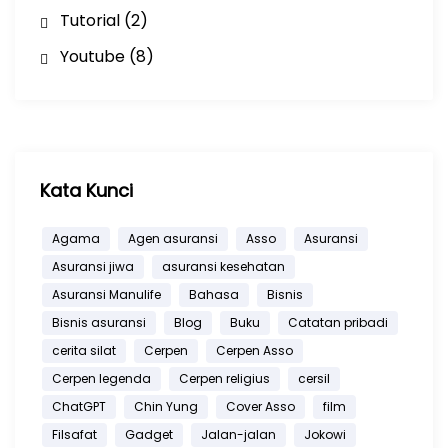
Tutorial
(2)
Youtube
(8)
Kata Kunci
Agama
Agen asuransi
Asso
Asuransi
Asuransi jiwa
asuransi kesehatan
Asuransi Manulife
Bahasa
Bisnis
Bisnis asuransi
Blog
Buku
Catatan pribadi
cerita silat
Cerpen
Cerpen Asso
Cerpen legenda
Cerpen religius
cersil
ChatGPT
Chin Yung
Cover Asso
film
Filsafat
Gadget
Jalan-jalan
Jokowi