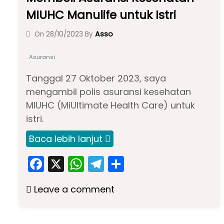
MIUHC Manulife untuk Istri
Asso
On
28/10/2023
By
Asuransi
Tanggal 27 Oktober 2023, saya
mengambil polis asuransi kesehatan
MIUHC (MiUltimate Health Care) untuk
istri.
Baca lebih lanjut
F
X
W
T
S
a
h
el
h
Leave a comment
c
a
e
ar
e
ts
gr
e