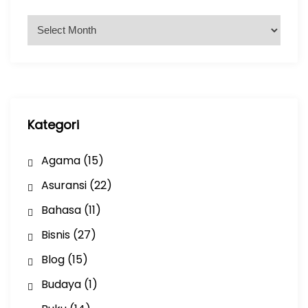
A
r
s
i
p
Kategori
Agama
(15)
Asuransi
(22)
Bahasa
(11)
Bisnis
(27)
Blog
(15)
Budaya
(1)