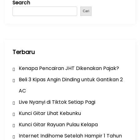
Search
o
p
m
o
p
Cari
k
Terbaru
Kenapa Pencairan JHT Dikenakan Pajak?
Beli 3 Kipas Angin Dinding untuk Gantikan 2
AC
Live Nyanyi di Tiktok Setiap Pagi
Kunci Gitar Lihat Kebunku
Kunci Gitar Rayuan Pulau Kelapa
Internet Indihome Setelah Hampir 1 Tahun