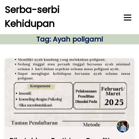
S
Serba-serbi
k
i
Kehidupan
p
t
o
Tag:
Ayah poligami
c
o
n
t
e
n
t