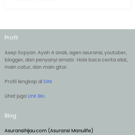
Profil
Asep Sopyan. Ayah 4 anak, agen asuransi, youtuber,
blogger, dan penyanyi amatir. Hobi baca cerita silat,
main catur, dan main gitar.
Profil lengkap di
SINI
Lihat juga
Link Bio
.
Blog
Asuransihijau.com (Asuransi Manulife)