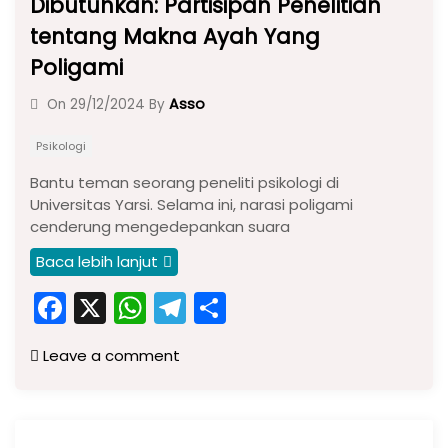
Dibutuhkan: Partisipan Penelitian
tentang Makna Ayah Yang
Poligami
Asso
On
29/12/2024
By
Psikologi
Bantu teman seorang peneliti psikologi di
Universitas Yarsi. Selama ini, narasi poligami
cenderung mengedepankan suara
Baca lebih lanjut
F
X
W
T
S
a
h
el
h
Leave a comment
c
a
e
ar
e
ts
gr
e
b
A
a