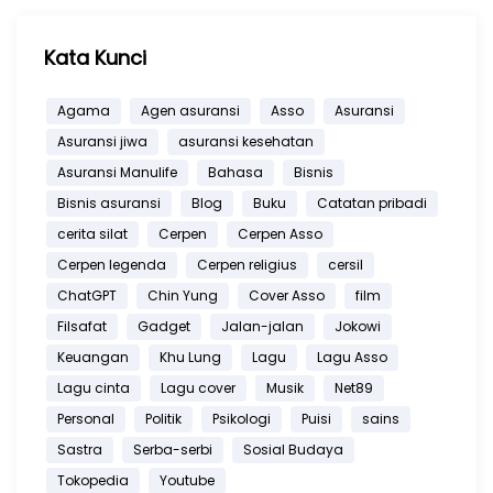
Kata Kunci
Agama
Agen asuransi
Asso
Asuransi
Asuransi jiwa
asuransi kesehatan
Asuransi Manulife
Bahasa
Bisnis
Bisnis asuransi
Blog
Buku
Catatan pribadi
cerita silat
Cerpen
Cerpen Asso
Cerpen legenda
Cerpen religius
cersil
ChatGPT
Chin Yung
Cover Asso
film
Filsafat
Gadget
Jalan-jalan
Jokowi
Keuangan
Khu Lung
Lagu
Lagu Asso
Lagu cinta
Lagu cover
Musik
Net89
Personal
Politik
Psikologi
Puisi
sains
Sastra
Serba-serbi
Sosial Budaya
Tokopedia
Youtube