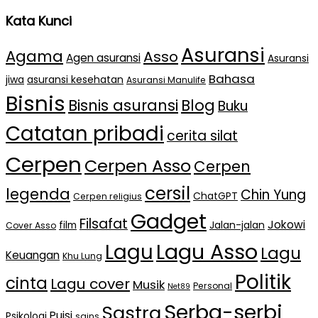
Kata Kunci
Asuransi
Agama
Asso
Agen asuransi
Asuransi
Bahasa
jiwa
asuransi kesehatan
Asuransi Manulife
Bisnis
Bisnis asuransi
Blog
Buku
Catatan pribadi
cerita silat
Cerpen
Cerpen Asso
Cerpen
cersil
legenda
Chin Yung
ChatGPT
Cerpen religius
Gadget
Filsafat
Jokowi
film
Jalan-jalan
Cover Asso
Lagu Asso
Lagu
Lagu
Keuangan
Khu Lung
Politik
cinta
Lagu cover
Musik
Personal
Net89
Serba-serbi
Sastra
Puisi
Psikologi
sains