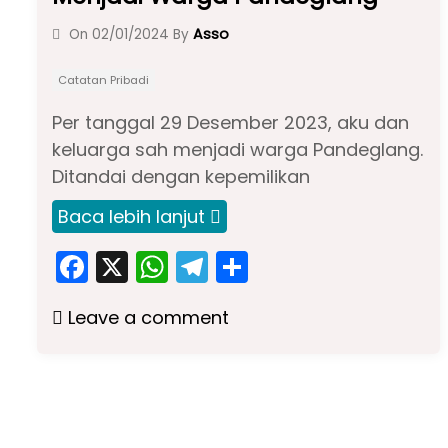
Asso
On
02/01/2024
By
Catatan Pribadi
Per tanggal 29 Desember 2023, aku dan
keluarga sah menjadi warga Pandeglang.
Ditandai dengan kepemilikan
Baca lebih lanjut
F
X
W
T
S
a
h
el
h
Leave a comment
c
a
e
ar
e
ts
gr
e
b
A
a
o
p
m