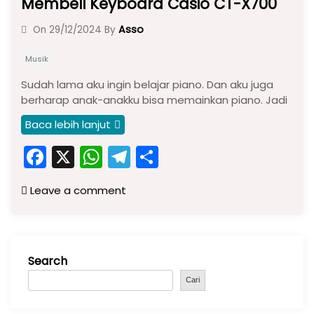
Membeli Keyboard Casio CT-X700
Asso
On
29/12/2024
By
Musik
Sudah lama aku ingin belajar piano. Dan aku juga
berharap anak-anakku bisa memainkan piano. Jadi
Baca lebih lanjut
F
X
W
T
S
a
h
el
h
Leave a comment
c
a
e
ar
e
ts
gr
e
b
A
a
Search
o
p
m
o
p
Cari
k