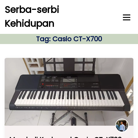
S
Serba-serbi
k
i
Kehidupan
p
t
o
Tag:
Casio CT-X700
c
o
n
t
e
n
t