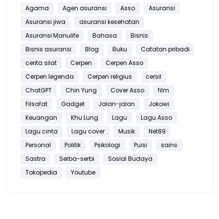
Agama
Agen asuransi
Asso
Asuransi
Asuransi jiwa
asuransi kesehatan
Asuransi Manulife
Bahasa
Bisnis
Bisnis asuransi
Blog
Buku
Catatan pribadi
cerita silat
Cerpen
Cerpen Asso
Cerpen legenda
Cerpen religius
cersil
ChatGPT
Chin Yung
Cover Asso
film
Filsafat
Gadget
Jalan-jalan
Jokowi
Keuangan
Khu Lung
Lagu
Lagu Asso
Lagu cinta
Lagu cover
Musik
Net89
Personal
Politik
Psikologi
Puisi
sains
Sastra
Serba-serbi
Sosial Budaya
Tokopedia
Youtube