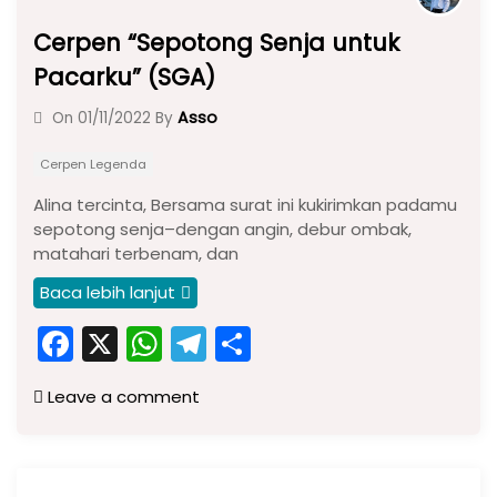
Cerpen “Sepotong Senja untuk
Pacarku” (SGA)
Asso
On
01/11/2022
By
Cerpen Legenda
Alina tercinta, Bersama surat ini kukirimkan padamu
sepotong senja–dengan angin, debur ombak,
matahari terbenam, dan
Baca lebih lanjut
F
X
W
T
S
a
h
el
h
Leave a comment
c
a
e
ar
e
ts
gr
e
b
A
a