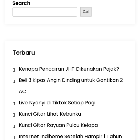
Search
o
p
m
o
p
Cari
k
Terbaru
Kenapa Pencairan JHT Dikenakan Pajak?
Beli 3 Kipas Angin Dinding untuk Gantikan 2
AC
Live Nyanyi di Tiktok Setiap Pagi
Kunci Gitar Lihat Kebunku
Kunci Gitar Rayuan Pulau Kelapa
Internet Indihome Setelah Hampir 1 Tahun