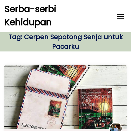
S
Serba-serbi
k
i
Kehidupan
p
t
o
Tag:
Cerpen Sepotong Senja untuk
c
Pacarku
o
n
t
e
n
t