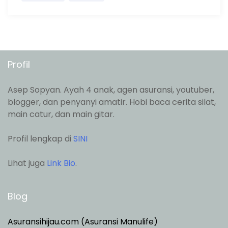
Profil
Asep Sopyan. Ayah 4 anak, agen asuransi, youtuber,
blogger, dan penyanyi amatir. Hobi baca cerita silat,
main catur, dan main gitar.
Profil lengkap di
SINI
Lihat juga
Link Bio
.
Blog
Asuransihijau.com (Asuransi Manulife)