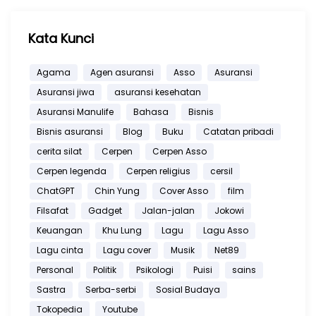
Kata Kunci
Agama
Agen asuransi
Asso
Asuransi
Asuransi jiwa
asuransi kesehatan
Asuransi Manulife
Bahasa
Bisnis
Bisnis asuransi
Blog
Buku
Catatan pribadi
cerita silat
Cerpen
Cerpen Asso
Cerpen legenda
Cerpen religius
cersil
ChatGPT
Chin Yung
Cover Asso
film
Filsafat
Gadget
Jalan-jalan
Jokowi
Keuangan
Khu Lung
Lagu
Lagu Asso
Lagu cinta
Lagu cover
Musik
Net89
Personal
Politik
Psikologi
Puisi
sains
Sastra
Serba-serbi
Sosial Budaya
Tokopedia
Youtube