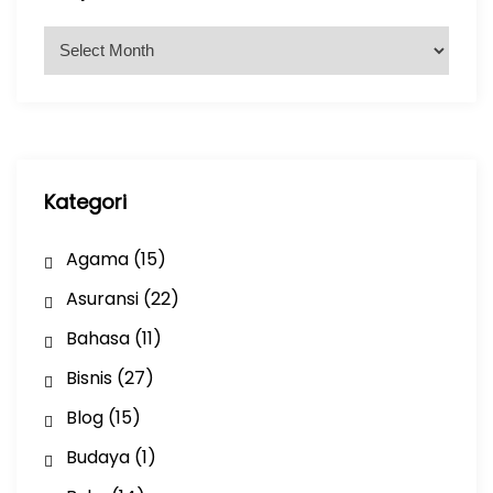
A
r
s
i
p
Kategori
Agama
(15)
Asuransi
(22)
Bahasa
(11)
Bisnis
(27)
Blog
(15)
Budaya
(1)