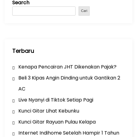
Search
o
p
m
o
p
Cari
k
Terbaru
Kenapa Pencairan JHT Dikenakan Pajak?
Beli 3 Kipas Angin Dinding untuk Gantikan 2
AC
Live Nyanyi di Tiktok Setiap Pagi
Kunci Gitar Lihat Kebunku
Kunci Gitar Rayuan Pulau Kelapa
Internet Indihome Setelah Hampir 1 Tahun