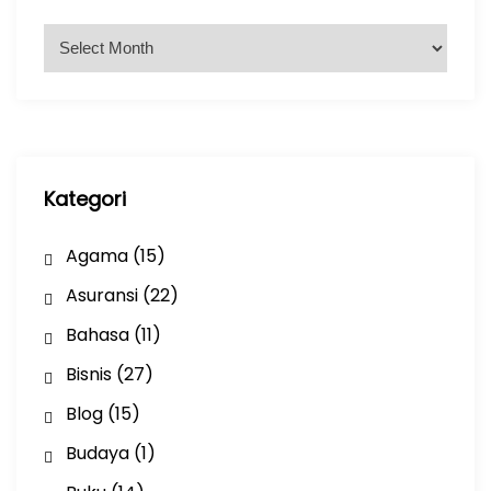
A
r
s
i
p
Kategori
Agama
(15)
Asuransi
(22)
Bahasa
(11)
Bisnis
(27)
Blog
(15)
Budaya
(1)