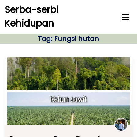
S
Serba-serbi
k
i
Kehidupan
p
t
o
Tag:
Fungsi hutan
c
o
n
t
e
n
t