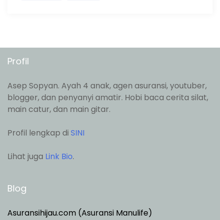
Profil
Asep Sopyan. Ayah 4 anak, agen asuransi, youtuber,
blogger, dan penyanyi amatir. Hobi baca cerita silat,
main catur, dan main gitar.
Profil lengkap di
SINI
Lihat juga
Link Bio
.
Blog
Asuransihijau.com (Asuransi Manulife)