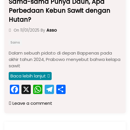
Sama-sama Punya Daun, Apa
Perbedaan Kebun Sawit dengan
Hutan?
Asso
On
11/01/2025
By
Sains
Dalam sebuah pidato di depan Bappenas pada
akhir tahun 2024, Prabowo menyebut bahwa kelapa
sawit
Baca lebih lanjut
F
X
W
T
S
a
h
el
h
Leave a comment
c
a
e
ar
e
ts
gr
e
b
A
a