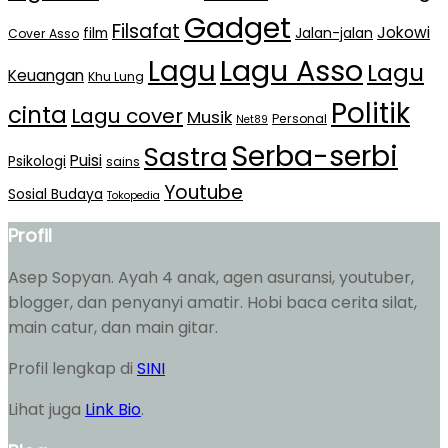
Gadget
Filsafat
Jokowi
film
Jalan-jalan
Cover Asso
Lagu Asso
Lagu
Lagu
Keuangan
Khu Lung
Politik
cinta
Lagu cover
Musik
Personal
Net89
Serba-serbi
Sastra
Puisi
Psikologi
sains
Youtube
Sosial Budaya
Tokopedia
Profil
Asep Sopyan. Ayah 4 anak, agen asuransi, youtuber,
blogger, dan penyanyi amatir. Hobi baca cerita silat,
main catur, dan main gitar.
Profil lengkap di
SINI
Lihat juga
Link Bio
.