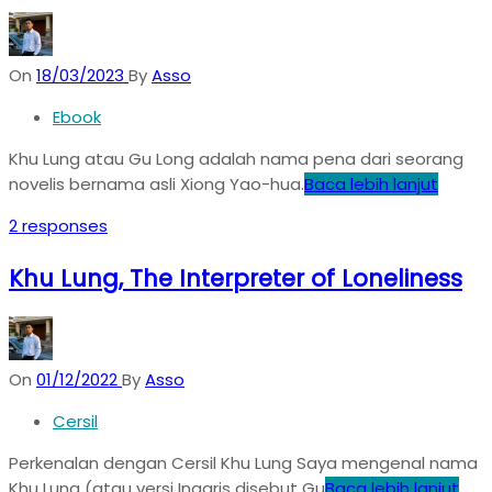
On
18/03/2023
By
Asso
Ebook
Khu Lung atau Gu Long adalah nama pena dari seorang
novelis bernama asli Xiong Yao-hua.
Baca lebih lanjut
2 responses
Khu Lung, The Interpreter of Loneliness
On
01/12/2022
By
Asso
Cersil
Perkenalan dengan Cersil Khu Lung Saya mengenal nama
Khu Lung (atau versi Inggris disebut Gu
Baca lebih lanjut