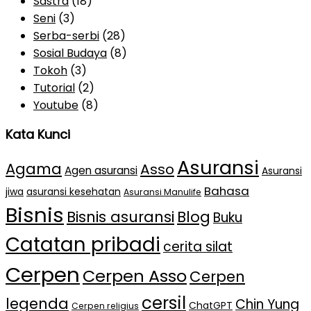
Sastra
(18)
Seni
(3)
Serba-serbi
(28)
Sosial Budaya
(8)
Tokoh
(3)
Tutorial
(2)
Youtube
(8)
Kata Kunci
Asuransi
Agama
Asso
Agen asuransi
Asuransi
Bahasa
jiwa
asuransi kesehatan
Asuransi Manulife
Bisnis
Bisnis asuransi
Blog
Buku
Catatan pribadi
cerita silat
Cerpen
Cerpen Asso
Cerpen
cersil
legenda
Chin Yung
ChatGPT
Cerpen religius