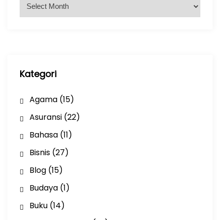
A
r
s
i
p
Kategori
Agama
(15)
Asuransi
(22)
Bahasa
(11)
Bisnis
(27)
Blog
(15)
Budaya
(1)
Buku
(14)