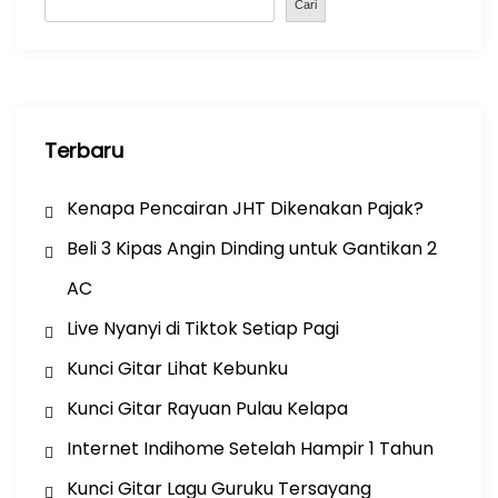
o
p
Cari
k
Terbaru
Kenapa Pencairan JHT Dikenakan Pajak?
Beli 3 Kipas Angin Dinding untuk Gantikan 2
AC
Live Nyanyi di Tiktok Setiap Pagi
Kunci Gitar Lihat Kebunku
Kunci Gitar Rayuan Pulau Kelapa
Internet Indihome Setelah Hampir 1 Tahun
Kunci Gitar Lagu Guruku Tersayang