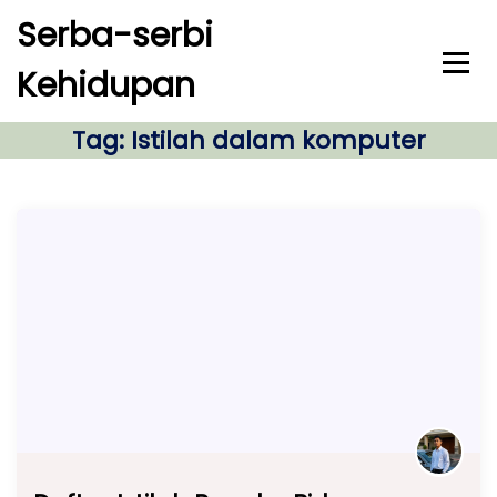
S
Serba-serbi
k
i
Kehidupan
p
t
o
Tag:
Istilah dalam komputer
c
o
n
t
e
n
t