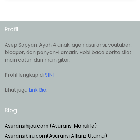
Profil
Asep Sopyan. Ayah 4 anak, agen asuransi, youtuber,
blogger, dan penyanyi amatir. Hobi baca cerita silat,
main catur, dan main gitar.
Profil lengkap di
SINI
Lihat juga
Link Bio
.
Blog
Asuransihijau.com (Asuransi Manulife)
Asuransibiru.com(Asuransi Allianz Utama)