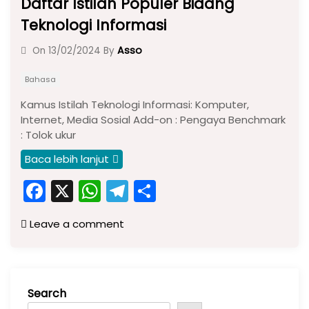
Daftar Istilah Populer Bidang
Teknologi Informasi
Asso
On
13/02/2024
By
Bahasa
Kamus Istilah Teknologi Informasi: Komputer,
Internet, Media Sosial Add-on : Pengaya Benchmark
: Tolok ukur
Baca lebih lanjut
F
X
W
T
S
a
h
el
h
Leave a comment
c
a
e
ar
e
ts
gr
e
b
A
a
Search
o
p
m