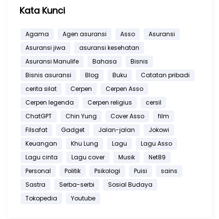
Kata Kunci
Agama
Agen asuransi
Asso
Asuransi
Asuransi jiwa
asuransi kesehatan
Asuransi Manulife
Bahasa
Bisnis
Bisnis asuransi
Blog
Buku
Catatan pribadi
cerita silat
Cerpen
Cerpen Asso
Cerpen legenda
Cerpen religius
cersil
ChatGPT
Chin Yung
Cover Asso
film
Filsafat
Gadget
Jalan-jalan
Jokowi
Keuangan
Khu Lung
Lagu
Lagu Asso
Lagu cinta
Lagu cover
Musik
Net89
Personal
Politik
Psikologi
Puisi
sains
Sastra
Serba-serbi
Sosial Budaya
Tokopedia
Youtube