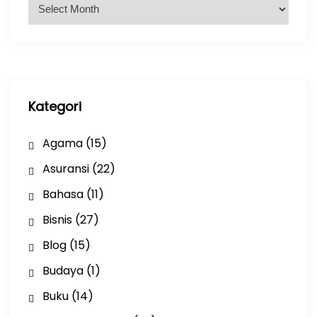
A
r
s
i
p
Kategori
Agama
(15)
Asuransi
(22)
Bahasa
(11)
Bisnis
(27)
Blog
(15)
Budaya
(1)
Buku
(14)