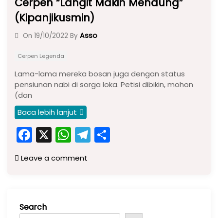
Cerpen “Langit Makin Mendung”
(Kipanjikusmin)
Asso
On
19/10/2022
By
Cerpen Legenda
Lama-lama mereka bosan juga dengan status
pensiunan nabi di sorga loka. Petisi dibikin, mohon
(dan
Baca lebih lanjut
F
X
W
T
S
a
h
el
h
Leave a comment
c
a
e
ar
e
ts
gr
e
b
A
a
Search
o
p
m