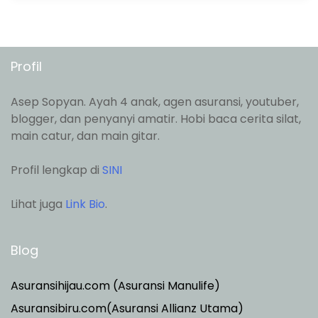
Profil
Asep Sopyan. Ayah 4 anak, agen asuransi, youtuber,
blogger, dan penyanyi amatir. Hobi baca cerita silat,
main catur, dan main gitar.
Profil lengkap di
SINI
Lihat juga
Link Bio
.
Blog
Asuransihijau.com (Asuransi Manulife)
Asuransibiru.com(Asuransi Allianz Utama)