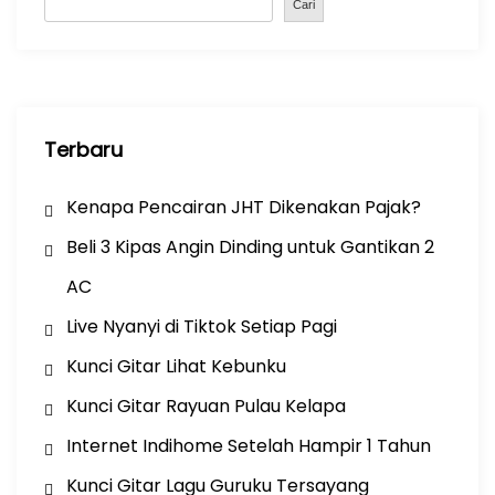
o
p
Cari
k
Terbaru
Kenapa Pencairan JHT Dikenakan Pajak?
Beli 3 Kipas Angin Dinding untuk Gantikan 2
AC
Live Nyanyi di Tiktok Setiap Pagi
Kunci Gitar Lihat Kebunku
Kunci Gitar Rayuan Pulau Kelapa
Internet Indihome Setelah Hampir 1 Tahun
Kunci Gitar Lagu Guruku Tersayang