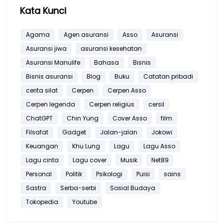
Kata Kunci
Agama
Agen asuransi
Asso
Asuransi
Asuransi jiwa
asuransi kesehatan
Asuransi Manulife
Bahasa
Bisnis
Bisnis asuransi
Blog
Buku
Catatan pribadi
cerita silat
Cerpen
Cerpen Asso
Cerpen legenda
Cerpen religius
cersil
ChatGPT
Chin Yung
Cover Asso
film
Filsafat
Gadget
Jalan-jalan
Jokowi
Keuangan
Khu Lung
Lagu
Lagu Asso
Lagu cinta
Lagu cover
Musik
Net89
Personal
Politik
Psikologi
Puisi
sains
Sastra
Serba-serbi
Sosial Budaya
Tokopedia
Youtube