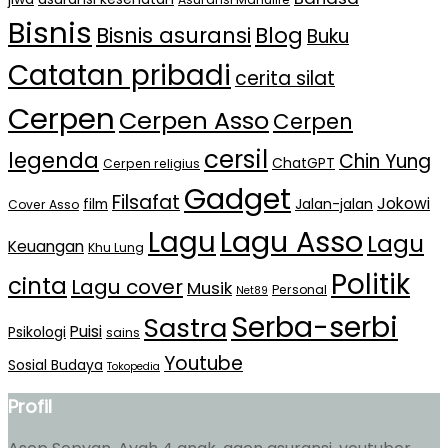
Bisnis
Bisnis asuransi
Blog
Buku
Catatan pribadi
cerita silat
Cerpen
Cerpen Asso
Cerpen
cersil
legenda
Chin Yung
ChatGPT
Cerpen religius
Gadget
Filsafat
Jokowi
film
Jalan-jalan
Cover Asso
Lagu Asso
Lagu
Lagu
Keuangan
Khu Lung
Politik
cinta
Lagu cover
Musik
Personal
Net89
Serba-serbi
Sastra
Puisi
Psikologi
sains
Youtube
Sosial Budaya
Tokopedia
Profil