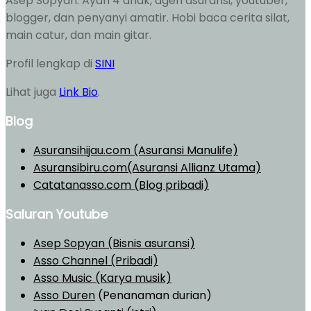
Asep Sopyan. Ayah 4 anak, agen asuransi, youtuber,
blogger, dan penyanyi amatir. Hobi baca cerita silat,
main catur, dan main gitar.
Profil lengkap di
SINI
Lihat juga
Link Bio
.
Blog
Asuransihijau.com (Asuransi Manulife)
Asuransibiru.com(Asuransi Allianz Utama)
Catatanasso.com (Blog pribadi)
Saluran Youtube
Asep Sopyan (Bisnis asuransi)
Asso Channel (Pribadi)
Asso Music (Karya musik)
Asso Duren
(Penanaman durian)