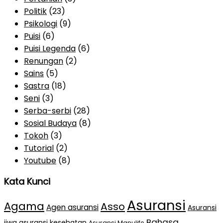
Politik
(23)
Psikologi
(9)
Puisi
(6)
Puisi Legenda
(6)
Renungan
(2)
Sains
(5)
Sastra
(18)
Seni
(3)
Serba-serbi
(28)
Sosial Budaya
(8)
Tokoh
(3)
Tutorial
(2)
Youtube
(8)
Kata Kunci
Asuransi
Agama
Asso
Agen asuransi
Asuransi
Bahasa
jiwa
asuransi kesehatan
Asuransi Manulife