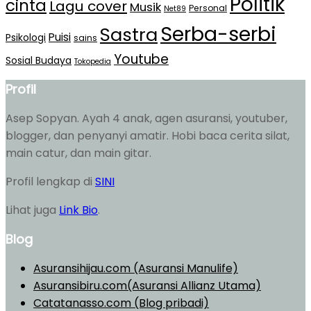
Politik
cinta
Lagu cover
Musik
Personal
Net89
Serba-serbi
Sastra
Puisi
Psikologi
sains
Youtube
Sosial Budaya
Tokopedia
Profil
Asep Sopyan. Ayah 4 anak, agen asuransi, youtuber,
blogger, dan penyanyi amatir. Hobi baca cerita silat,
main catur, dan main gitar.
Profil lengkap di
SINI
Lihat juga
Link Bio
.
Blog
Asuransihijau.com (Asuransi Manulife)
Asuransibiru.com(Asuransi Allianz Utama)
Catatanasso.com (Blog pribadi)