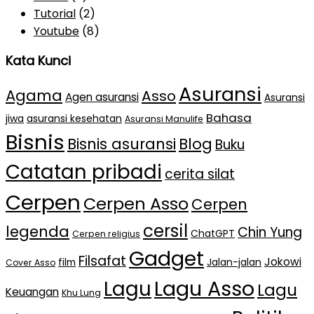
Tutorial
(2)
Youtube
(8)
Kata Kunci
Asuransi
Agama
Asso
Agen asuransi
Asuransi
Bahasa
jiwa
asuransi kesehatan
Asuransi Manulife
Bisnis
Bisnis asuransi
Blog
Buku
Catatan pribadi
cerita silat
Cerpen
Cerpen Asso
Cerpen
cersil
legenda
Chin Yung
ChatGPT
Cerpen religius
Gadget
Filsafat
Jokowi
film
Jalan-jalan
Cover Asso
Lagu Asso
Lagu
Lagu
Keuangan
Khu Lung