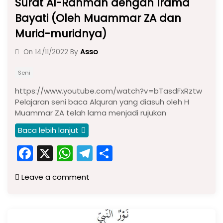
Surat Al-Rahman dengan Irama
Bayati (Oleh Muammar ZA dan
Murid-muridnya)
Asso
On
14/11/2022
By
Seni
https://www.youtube.com/watch?v=bTasdFxRztw
Pelajaran seni baca Alquran yang diasuh oleh H
Muammar ZA telah lama menjadi rujukan
Baca lebih lanjut
F
X
W
T
S
a
h
el
h
Leave a comment
c
a
e
ar
e
ts
gr
e
b
A
a