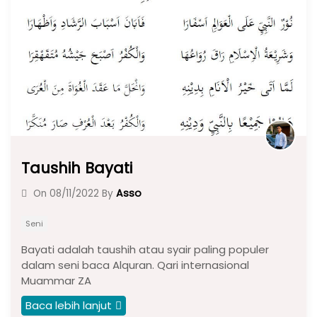
o
p
m
o
p
k
Taushih Bayati
Asso
On
08/11/2022
By
Seni
Bayati adalah taushih atau syair paling populer
dalam seni baca Alquran. Qari internasional
Muammar ZA
Baca lebih lanjut