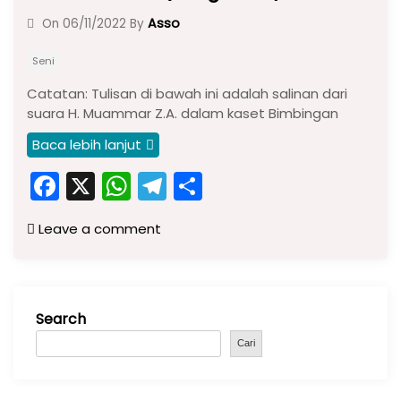
Asso
On
06/11/2022
By
Seni
Catatan: Tulisan di bawah ini adalah salinan dari
suara H. Muammar Z.A. dalam kaset Bimbingan
Baca lebih lanjut
F
X
W
T
S
a
h
el
h
Leave a comment
c
a
e
ar
e
ts
gr
e
b
A
a
Search
o
p
m
o
p
Cari
k