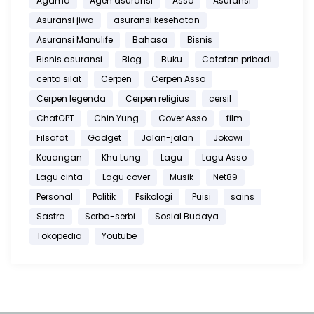
Agama
Agen asuransi
Asso
Asuransi
Asuransi jiwa
asuransi kesehatan
Asuransi Manulife
Bahasa
Bisnis
Bisnis asuransi
Blog
Buku
Catatan pribadi
cerita silat
Cerpen
Cerpen Asso
Cerpen legenda
Cerpen religius
cersil
ChatGPT
Chin Yung
Cover Asso
film
Filsafat
Gadget
Jalan-jalan
Jokowi
Keuangan
Khu Lung
Lagu
Lagu Asso
Lagu cinta
Lagu cover
Musik
Net89
Personal
Politik
Psikologi
Puisi
sains
Sastra
Serba-serbi
Sosial Budaya
Tokopedia
Youtube