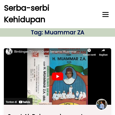
S
Serba-serbi
k
i
Kehidupan
p
t
o
Tag:
Muammar ZA
c
o
n
t
e
n
t