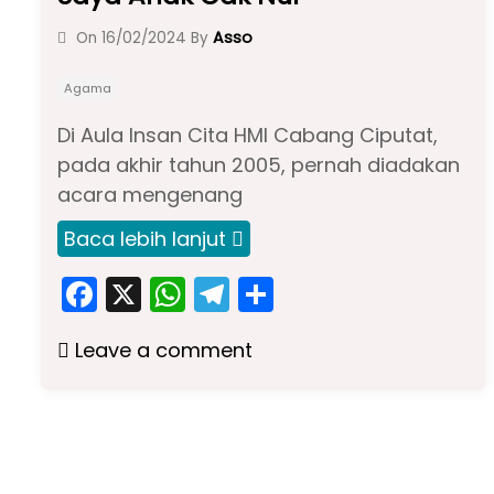
Asso
On
16/02/2024
By
Agama
Di Aula Insan Cita HMI Cabang Ciputat,
pada akhir tahun 2005, pernah diadakan
acara mengenang
Baca lebih lanjut
F
X
W
T
S
a
h
el
h
Leave a comment
c
a
e
ar
e
ts
gr
e
b
A
a
o
p
m