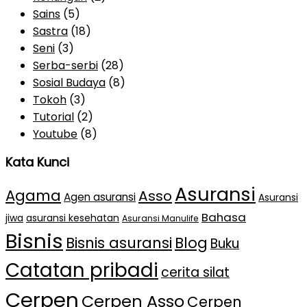
Sains
(5)
Sastra
(18)
Seni
(3)
Serba-serbi
(28)
Sosial Budaya
(8)
Tokoh
(3)
Tutorial
(2)
Youtube
(8)
Kata Kunci
Asuransi
Agama
Asso
Agen asuransi
Asuransi
Bahasa
jiwa
asuransi kesehatan
Asuransi Manulife
Bisnis
Bisnis asuransi
Blog
Buku
Catatan pribadi
cerita silat
Cerpen
Cerpen Asso
Cerpen