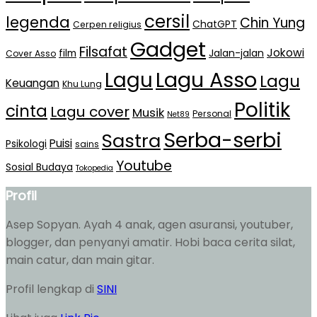
cersil
legenda
Chin Yung
ChatGPT
Cerpen religius
Gadget
Filsafat
Jokowi
film
Jalan-jalan
Cover Asso
Lagu Asso
Lagu
Lagu
Keuangan
Khu Lung
Politik
cinta
Lagu cover
Musik
Personal
Net89
Serba-serbi
Sastra
Puisi
Psikologi
sains
Youtube
Sosial Budaya
Tokopedia
Profil
Asep Sopyan. Ayah 4 anak, agen asuransi, youtuber,
blogger, dan penyanyi amatir. Hobi baca cerita silat,
main catur, dan main gitar.
Profil lengkap di
SINI