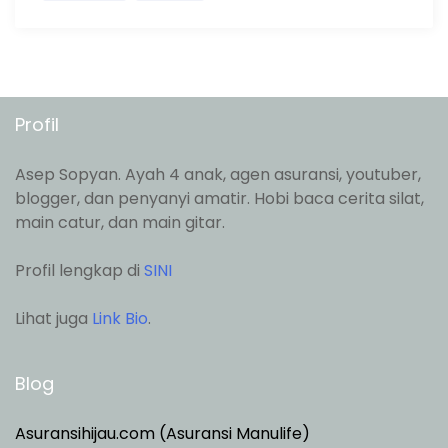
Profil
Asep Sopyan. Ayah 4 anak, agen asuransi, youtuber,
blogger, dan penyanyi amatir. Hobi baca cerita silat,
main catur, dan main gitar.
Profil lengkap di
SINI
Lihat juga
Link Bio
.
Blog
Asuransihijau.com (Asuransi Manulife)