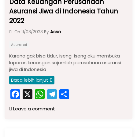
Data Keuangan Perusahaan
Asuransi Jiwa di Indonesia Tahun
2022
Asso
On
11/08/2023
By
Asuransi
Karena gak bisa tidur, iseng-iseng aku membuka
laporan keuangan sejumlah perusahaan asuransi
jiwa di Indonesia
Baca lebih lanjut
F
X
W
T
S
a
h
el
h
Leave a comment
c
a
e
ar
e
ts
gr
e
b
A
a