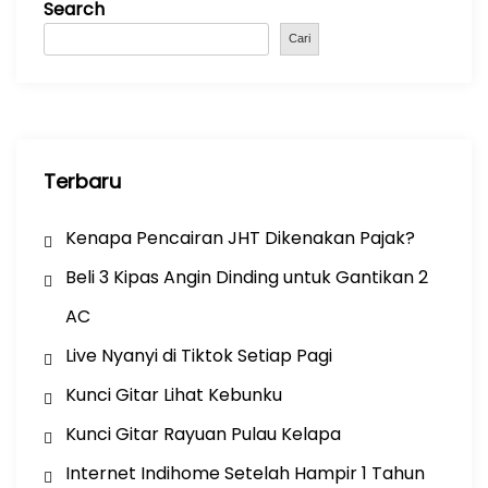
Search
o
p
m
o
p
Cari
k
Terbaru
Kenapa Pencairan JHT Dikenakan Pajak?
Beli 3 Kipas Angin Dinding untuk Gantikan 2
AC
Live Nyanyi di Tiktok Setiap Pagi
Kunci Gitar Lihat Kebunku
Kunci Gitar Rayuan Pulau Kelapa
Internet Indihome Setelah Hampir 1 Tahun