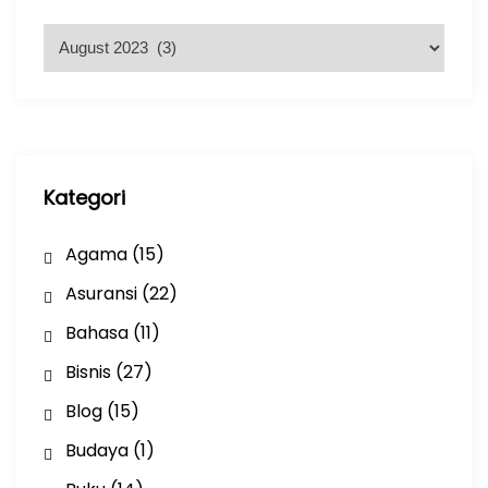
A
r
s
i
p
Kategori
Agama
(15)
Asuransi
(22)
Bahasa
(11)
Bisnis
(27)
Blog
(15)
Budaya
(1)