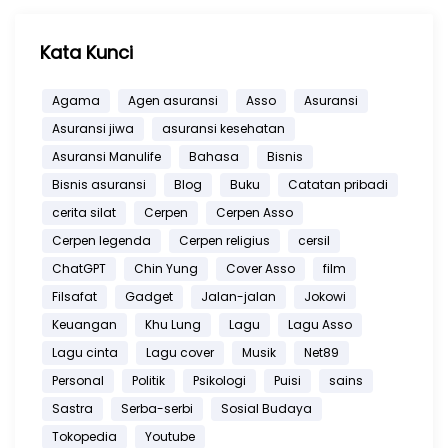
Kata Kunci
Agama
Agen asuransi
Asso
Asuransi
Asuransi jiwa
asuransi kesehatan
Asuransi Manulife
Bahasa
Bisnis
Bisnis asuransi
Blog
Buku
Catatan pribadi
cerita silat
Cerpen
Cerpen Asso
Cerpen legenda
Cerpen religius
cersil
ChatGPT
Chin Yung
Cover Asso
film
Filsafat
Gadget
Jalan-jalan
Jokowi
Keuangan
Khu Lung
Lagu
Lagu Asso
Lagu cinta
Lagu cover
Musik
Net89
Personal
Politik
Psikologi
Puisi
sains
Sastra
Serba-serbi
Sosial Budaya
Tokopedia
Youtube