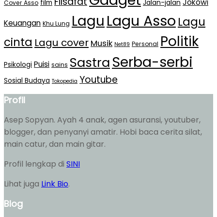
Gadget
Filsafat
Jokowi
film
Jalan-jalan
Cover Asso
Lagu Asso
Lagu
Lagu
Keuangan
Khu Lung
Politik
cinta
Lagu cover
Musik
Personal
Net89
Serba-serbi
Sastra
Puisi
Psikologi
sains
Youtube
Sosial Budaya
Tokopedia
Profil
Asep Sopyan. Ayah 4 anak, agen asuransi, youtuber,
blogger, dan penyanyi amatir. Hobi baca cerita silat,
main catur, dan main gitar.
Profil lengkap di
SINI
Lihat juga
Link Bio
.
Blog