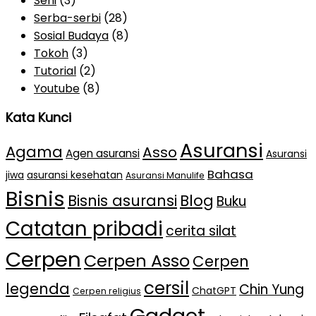
Seni
(3)
Serba-serbi
(28)
Sosial Budaya
(8)
Tokoh
(3)
Tutorial
(2)
Youtube
(8)
Kata Kunci
Asuransi
Agama
Asso
Agen asuransi
Asuransi
Bahasa
jiwa
asuransi kesehatan
Asuransi Manulife
Bisnis
Bisnis asuransi
Blog
Buku
Catatan pribadi
cerita silat
Cerpen
Cerpen Asso
Cerpen
cersil
legenda
Chin Yung
ChatGPT
Cerpen religius