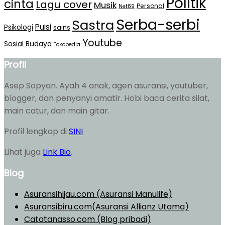
Politik
cinta
Lagu cover
Musik
Personal
Net89
Serba-serbi
Sastra
Puisi
Psikologi
sains
Youtube
Sosial Budaya
Tokopedia
Profil
Asep Sopyan. Ayah 4 anak, agen asuransi, youtuber,
blogger, dan penyanyi amatir. Hobi baca cerita silat,
main catur, dan main gitar.
Profil lengkap di
SINI
Lihat juga
Link Bio
.
Blog
Asuransihijau.com (Asuransi Manulife)
Asuransibiru.com(Asuransi Allianz Utama)
Catatanasso.com (Blog pribadi)