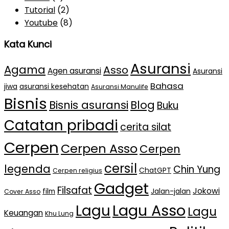
Tutorial
(2)
Youtube
(8)
Kata Kunci
Asuransi
Agama
Asso
Agen asuransi
Asuransi
Bahasa
jiwa
asuransi kesehatan
Asuransi Manulife
Bisnis
Bisnis asuransi
Blog
Buku
Catatan pribadi
cerita silat
Cerpen
Cerpen Asso
Cerpen
cersil
legenda
Chin Yung
ChatGPT
Cerpen religius
Gadget
Filsafat
Jokowi
film
Jalan-jalan
Cover Asso
Lagu Asso
Lagu
Lagu
Keuangan
Khu Lung