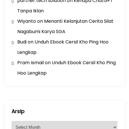
partner tech solution
on
Kenapa ChatGPT
Tanpa Iklan
Wiyanto
on
Menanti Kelanjutan Cerita Silat
Nagabumi Karya SGA
Budi
on
Unduh Ebook Cersil Kho Ping Hoo
Lengkap
Pram Ismail
on
Unduh Ebook Cersil Kho Ping
Hoo Lengkap
Arsip
A