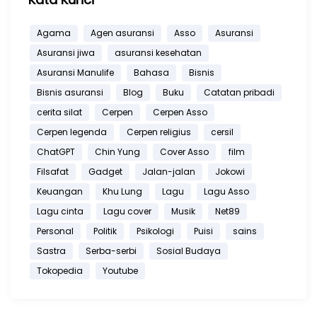
Agama
Agen asuransi
Asso
Asuransi
Asuransi jiwa
asuransi kesehatan
Asuransi Manulife
Bahasa
Bisnis
Bisnis asuransi
Blog
Buku
Catatan pribadi
cerita silat
Cerpen
Cerpen Asso
Cerpen legenda
Cerpen religius
cersil
ChatGPT
Chin Yung
Cover Asso
film
Filsafat
Gadget
Jalan-jalan
Jokowi
Keuangan
Khu Lung
Lagu
Lagu Asso
Lagu cinta
Lagu cover
Musik
Net89
Personal
Politik
Psikologi
Puisi
sains
Sastra
Serba-serbi
Sosial Budaya
Tokopedia
Youtube