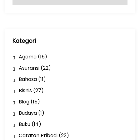
r
s
i
p
Kategori
Agama
(15)
Asuransi
(22)
Bahasa
(11)
Bisnis
(27)
Blog
(15)
Budaya
(1)
Buku
(14)
Catatan Pribadi
(22)