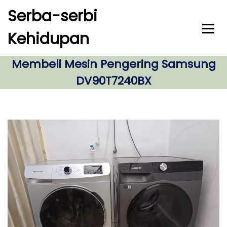
S
Serba-serbi
k
i
Kehidupan
p
t
o
Membeli Mesin Pengering Samsung
c
DV90T7240BX
o
n
t
e
n
t