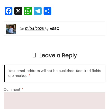
F
X
W
T
S
a
h
el
h
c
a
e
ar
ASSO
On
01/04/2025
By
e
ts
gr
e
b
A
a
o
p
m
Leave a Reply
o
p
k
Your email address will not be published.
Required fields
are marked
*
Comment
*