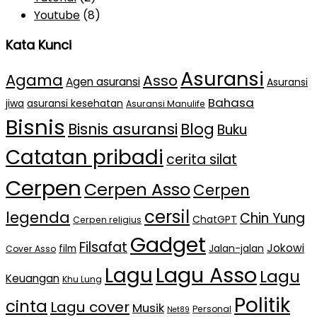
Youtube
(8)
Kata Kunci
Asuransi
Agama
Asso
Agen asuransi
Asuransi
Bahasa
jiwa
asuransi kesehatan
Asuransi Manulife
Bisnis
Bisnis asuransi
Blog
Buku
Catatan pribadi
cerita silat
Cerpen
Cerpen Asso
Cerpen
cersil
legenda
Chin Yung
ChatGPT
Cerpen religius
Gadget
Filsafat
Jokowi
film
Jalan-jalan
Cover Asso
Lagu Asso
Lagu
Lagu
Keuangan
Khu Lung
Politik
cinta
Lagu cover
Musik
Personal
Net89