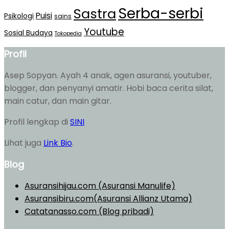
Serba-serbi
Sastra
Puisi
Psikologi
sains
Youtube
Sosial Budaya
Tokopedia
Profil
Asep Sopyan. Ayah 4 anak, agen asuransi, youtuber,
blogger, dan penyanyi amatir. Hobi baca cerita silat,
main catur, dan main gitar.
Profil lengkap di
SINI
Lihat juga
Link Bio
.
Blog
Asuransihijau.com (Asuransi Manulife)
Asuransibiru.com(Asuransi Allianz Utama)
Catatanasso.com (Blog pribadi)