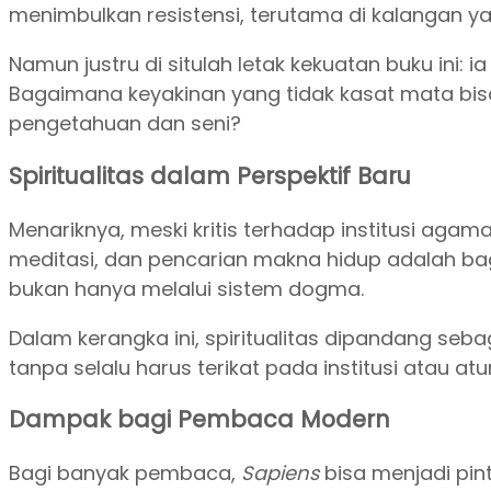
menimbulkan resistensi, terutama di kalangan 
Namun justru di situlah letak kekuatan buku ini
Bagaimana keyakinan yang tidak kasat mata bi
pengetahuan dan seni?
Spiritualitas dalam Perspektif Baru
Menariknya, meski kritis terhadap institusi agam
meditasi, dan pencarian makna hidup adalah bagi
bukan hanya melalui sistem dogma.
Dalam kerangka ini, spiritualitas dipandang s
tanpa selalu harus terikat pada institusi atau atu
Dampak bagi Pembaca Modern
Bagi banyak pembaca,
Sapiens
bisa menjadi pin