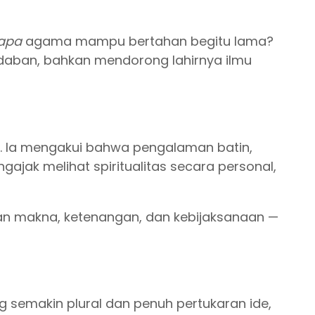
apa
agama mampu bertahan begitu lama?
aban, bahkan mendorong lahirnya ilmu
tas. Ia mengakui bahwa pengalaman batin,
ajak melihat spiritualitas secara personal,
kan makna, ketenangan, dan kebijaksanaan —
g semakin plural dan penuh pertukaran ide,