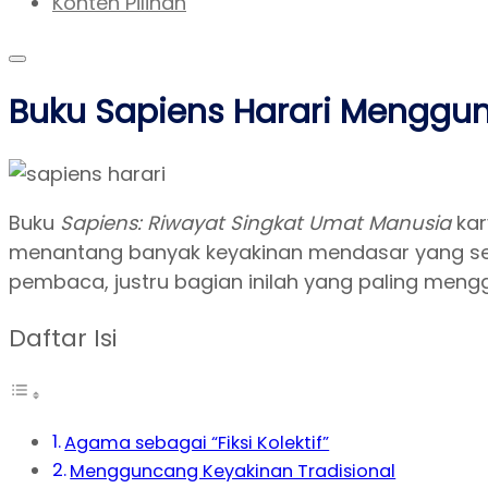
Konten Pilihan
Buku Sapiens Harari Menggu
Buku
Sapiens: Riwayat Singkat Umat Manusia
kar
menantang banyak keyakinan mendasar yang selam
pembaca, justru bagian inilah yang paling m
Daftar Isi
Agama sebagai “Fiksi Kolektif”
Mengguncang Keyakinan Tradisional