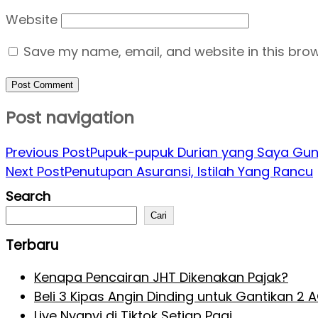
Website
Save my name, email, and website in this brow
Post navigation
Previous Post
Pupuk-pupuk Durian yang Saya Gu
Next Post
Penutupan Asuransi, Istilah Yang Rancu
Search
Cari
Terbaru
Kenapa Pencairan JHT Dikenakan Pajak?
Beli 3 Kipas Angin Dinding untuk Gantikan 2 
Live Nyanyi di Tiktok Setiap Pagi