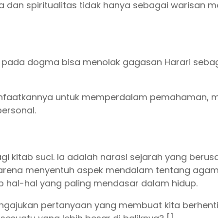
an spiritualitas tidak hanya sebagai warisan mas
da dogma bisa menolak gagasan Harari sebagai 
aatkannya untuk memperdalam pemahaman, melih
ersonal.
i kitab suci. Ia adalah narasi sejarah yang be
karena menyentuh aspek mendalam tentang agama 
al-hal yang paling mendasar dalam hidup.
ngajukan pertanyaan yang membuat kita berhenti se