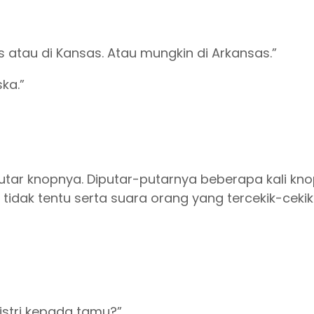
s atau di Kansas. Atau mungkin di Arkansas.”
ka.”
emutar knopnya. Diputar-putarnya beberapa kali k
dak tentu serta suara orang yang tercekik-cekik
istri kepada tamu?”