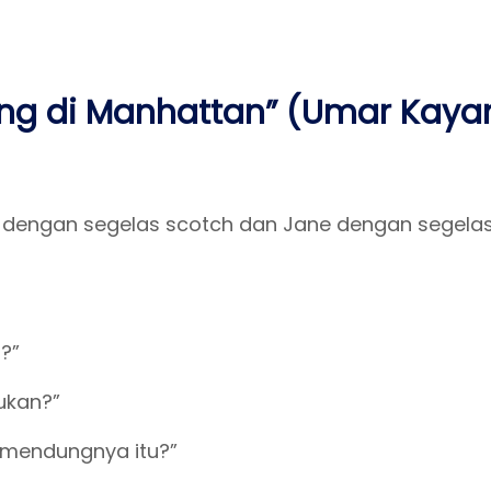
ng di Manhattan” (Umar Kay
o dengan segelas scotch dan Jane dengan segel
?”
bukan?”
n mendungnya itu?”