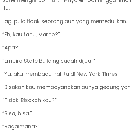
Jane menghirup martini-nya empat hingga lima k
itu.
Lagi pula tidak seorang pun yang memedulikan.
“Eh, kau tahu, Marno?”
“Apa?”
“Empire State Building sudah dijual.”
“Ya, aku membaca hal itu di New York Times.”
“Bisakah kau membayangkan punya gedung yang t
“Tidak. Bisakah kau?”
“Bisa, bisa.”
“Bagaimana?”