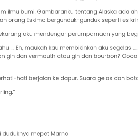
alam ilmu bumi. Gambaranku tentang Alaska adal
umah orang Eskimo bergunduk-gunduk seperti es krim
u sekarang aku mendengar perumpamaan yang begitu 
 …. Eh, maukah kau membikinkan aku segelas ….. ah
n gin dan vermouth atau gin dan bourbon? Oooooh, 
hati-hati berjalan ke dapur. Suara gelas dan bo
ling.”
ini duduknya mepet Marno.