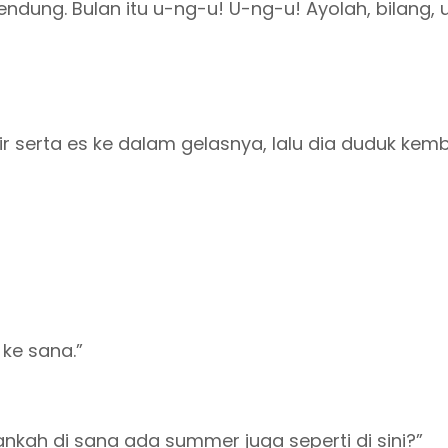
endung. Bulan itu u-ng-u! U-ng-u! Ayolah, bilang, 
r serta es ke dalam gelasnya, lalu dia duduk kemb
ke sana.”
kankah di sana ada summer juga seperti di sini?”