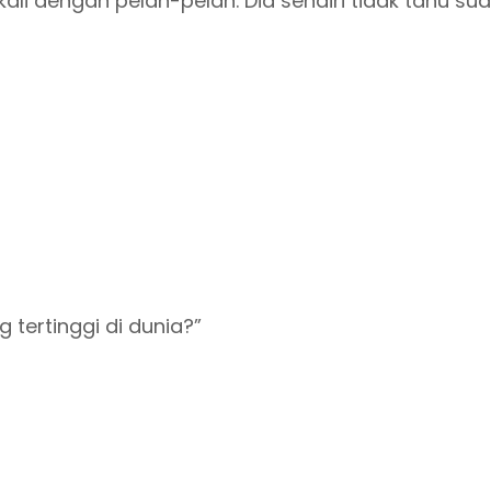
ali dengan pelan-pelan. Dia sendiri tidak tahu s
ertinggi di dunia?”