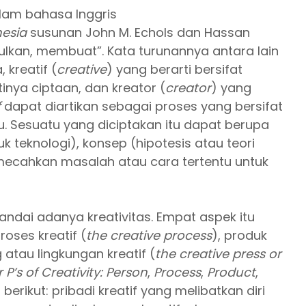
alam bahasa Inggris
nesia
susunan John M. Echols dan Hassan
ulkan, membuat”. Kata turunannya antara lain
 kreatif (
creative
) yang berarti bersifat
tinya ciptaan, dan kreator (
creator
) yang
f
dapat diartikan sebagai proses yang bersifat
. Sesuatu yang diciptakan itu dapat berupa
 teknologi), konsep (hipotesis atau teori
emecahkan masalah atau cara tertentu untuk
dai adanya kreativitas. Empat aspek itu
proses kreatif (
the creative process
), produk
atau lingkungan kreatif (
the creative press or
 P’s of Creativity: Person
,
Process
,
Product
,
rikut: pribadi kreatif yang melibatkan diri