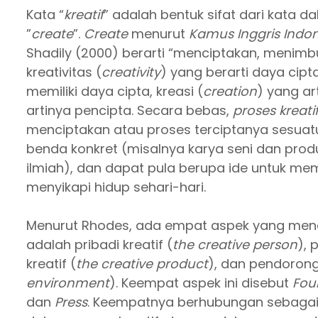
Kata “
kreatif
”
adalah bentuk sifat dari kata d
”
create
”.
Create
menurut
Kamus Inggris Indo
Shadily (2000) berarti “menciptakan, menimb
kreativitas (
creativity
) yang berarti daya cipta,
memiliki daya cipta, kreasi (
creation
) yang ar
artinya pencipta. Secara bebas,
proses kreati
menciptakan atau proses terciptanya sesuatu
benda konkret (misalnya karya seni dan produk
ilmiah), dan dapat pula berupa ide untuk m
menyikapi hidup sehari-hari.
Menurut Rhodes, ada empat aspek yang menan
adalah pribadi kreatif (
the creative person
), 
kreatif (
the creative product
), dan pendorong 
environment
). Keempat aspek ini disebut
Four
dan
Press
. Keempatnya berhubungan sebagai be