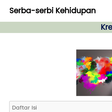
S
Serba-serbi Kehidupan
k
i
p
Kre
t
o
c
o
n
t
e
n
t
Daftar Isi