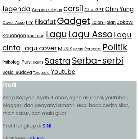
cersil
legenda
Chin Yung
ChatGPT
Cerpen religius
Gadget
Filsafat
Jokowi
film
Jalan-jalan
Cover Asso
Lagu Asso
Lagu
Lagu
Keuangan
Khu Lung
Politik
cinta
Lagu cover
Musik
Personal
Net89
Serba-serbi
Sastra
Puisi
Psikologi
sains
Youtube
Sosial Budaya
Tokopedia
Profil
Asep Sopyan. Ayah 4 anak, agen asuransi, youtuber,
blogger, dan penyanyi amatir. Hobi baca cerita silat,
main catur, dan main gitar.
Profil lengkap di
SINI
Lihat juga
Link Bio
.