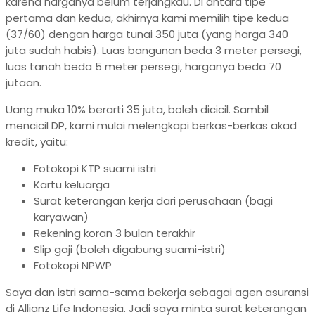
karena harganya belum terjangkau. Di antara tipe
pertama dan kedua, akhirnya kami memilih tipe kedua
(37/60) dengan harga tunai 350 juta (yang harga 340
juta sudah habis). Luas bangunan beda 3 meter persegi,
luas tanah beda 5 meter persegi, harganya beda 70
jutaan.
Uang muka 10% berarti 35 juta, boleh dicicil. Sambil
mencicil DP, kami mulai melengkapi berkas-berkas akad
kredit, yaitu:
Fotokopi KTP suami istri
Kartu keluarga
Surat keterangan kerja dari perusahaan (bagi
karyawan)
Rekening koran 3 bulan terakhir
Slip gaji (boleh digabung suami-istri)
Fotokopi NPWP
Saya dan istri sama-sama bekerja sebagai agen asuransi
di Allianz Life Indonesia. Jadi saya minta surat keterangan