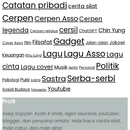
Catatan pribadi
cerita silat
Cerpen
Cerpen Asso
Cerpen
cersil
legenda
Chin Yung
ChatGPT
Cerpen religius
Gadget
Filsafat
Jokowi
film
Jalan-jalan
Cover Asso
Lagu Asso
Lagu
Lagu
Keuangan
Khu Lung
Politik
cinta
Lagu cover
Musik
Personal
Net89
Serba-serbi
Sastra
Puisi
Psikologi
sains
Youtube
Sosial Budaya
Tokopedia
Profil
Asep Sopyan. Ayah 4 anak, agen asuransi, youtuber,
blogger, dan penyanyi amatir. Hobi baca cerita silat,
main catur, dan main gitar.